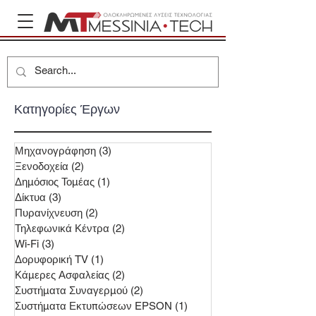
Κατηγορίες Έργων
Μηχανογράφηση
(3)
3 Αναρτήσεις
Ξενοδοχεία
(2)
2 Αναρτήσεις
Δημόσιος Τομέας
(1)
1 Ανάρτηση
Δίκτυα
(3)
3 Αναρτήσεις
Πυρανίχνευση
(2)
2 Αναρτήσεις
Τηλεφωνικά Κέντρα
(2)
2 Αναρτήσεις
Wi-Fi
(3)
3 Αναρτήσεις
Δορυφορική TV
(1)
1 Ανάρτηση
Κάμερες Ασφαλείας
(2)
2 Αναρτήσεις
Συστήματα Συναγερμού
(2)
2 Αναρτήσεις
Συστήματα Εκτυπώσεων EPSON
(1)
1 Ανάρτηση