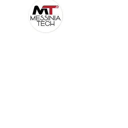
Βοήθεια
'
Όροι Χρήσης
Επικοινωνία
Ωράριο Λειτουργίας
Πελάτες - Έργα
Επικοινωνία
Δ/νση: Κων. Κανάρη 13,
Καλαμάτα, 24131
Τηλ.: +(30) 272 130 0966
Email:
info@messiniatech.gr
Εταιρική Παρουσίαση