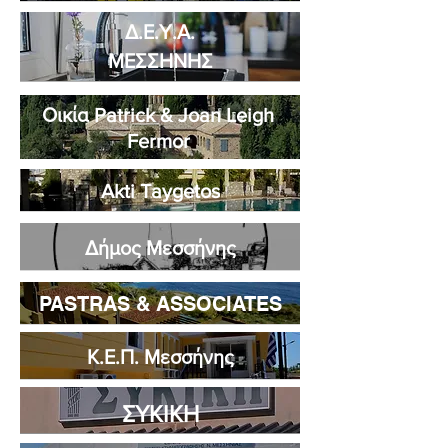
Δ.Ε.Υ.Α.
ΜΕΣΣΗΝΗΣ
Οικία Patrick & Joan Leigh
Fermor
Akti Taygetos
Δήμος Μεσσήνης
PASTRAS & ASSOCIATES
Κ.Ε.Π. Μεσσήνης
ΣΥΚΙΚΗ