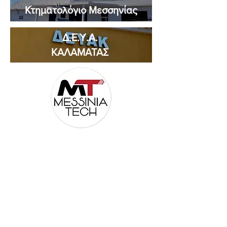
Κτηματολόγιο Μεσσηνίας
Δ.Ε.Υ.Α.
ΚΑΛΑΜΑΤΑΣ
Βοήθεια
'
Όροι Χρήσης
Επικοινωνία
Ωράριο Λειτουργίας
Πελάτες - Έργα
Επικοινωνία