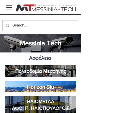
Messinia Tech
Ασφάλεια
Πολεοδομία Μεσσήνης
Horizon Blu
ΗΛΙΟΜΕΤΑΛ
ΑΦΟΙ Π. ΗΛΙΟΠΟΥΛΟΙ Ο.Ε.