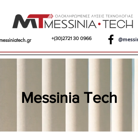
+(30)2721 30 0966
@messi
messiniatech.gr
Messinia Tech