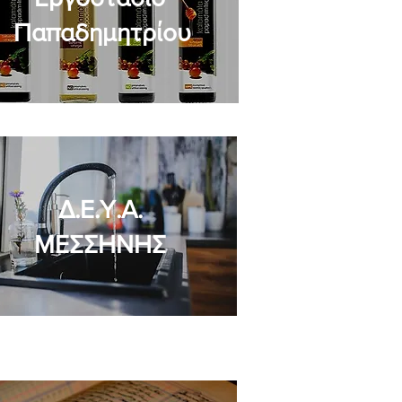
Παπαδημητρίου
Δ.Ε.Υ.Α.
ΜΕΣΣΗΝΗΣ