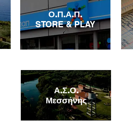
Ο.Π.Α.Π.
STORE & PLAY
Α.Σ.Ο.
Μεσσήνης