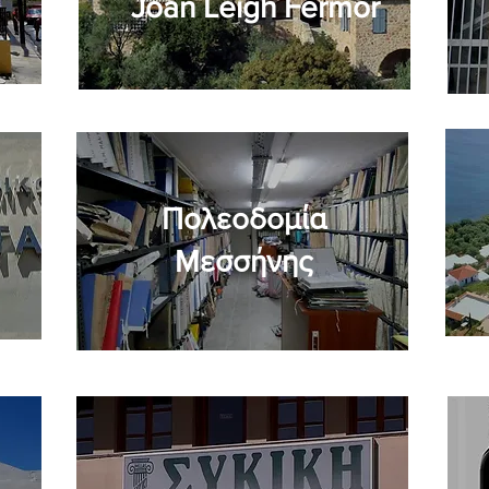
Joan Leigh Fermor
Πολεοδομία
Μεσσήνης