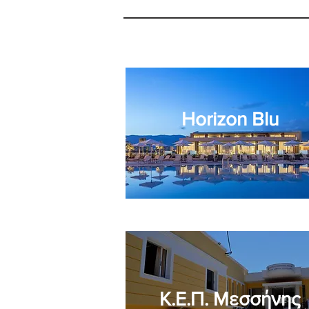
Horizon Blu
Κ.Ε.Π. Μεσσήνης