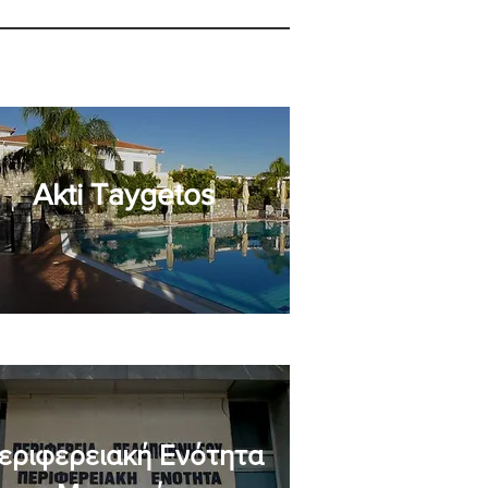
Akti Taygetos
εριφερειακή Ενότητα