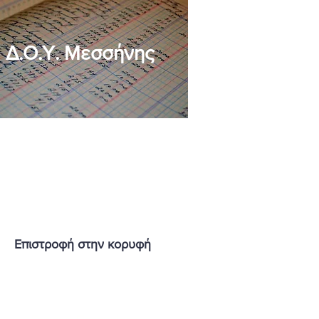
Δ.Ο.Υ. Μεσσήνης
Επιστροφή
στην
κορυφή