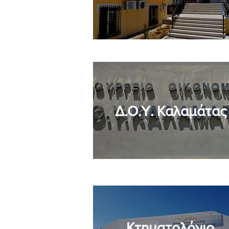
Δ.Ο.Υ. Καλαμάτας
Κτηματολόγιο