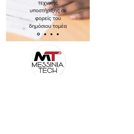
τεχνικής
υποστήριξης σε
φορείς του
δημόσιου τομέα
Βοήθεια
'
Όροι Χρήσης
Επικοινωνία
Ωράριο Λειτουργίας
Πελάτες - Έργα
Επικοινωνία