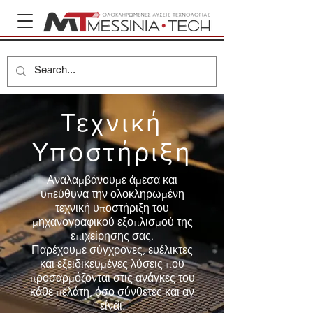
Τεχνική
Υποστήριξη
Αναλαμβάνουμε άμεσα και
υπεύθυνα την ολοκληρωμένη
τεχνική υποστήριξη του
μηχανογραφικού εξοπλισμού της
επιχείρησης σας.
Παρέχουμε σύγχρονες, ευέλικτες
και εξειδικευμένες λύσεις που
προσαρμόζονται στις ανάγκες του
κάθε πελάτη, όσο σύνθετες και αν
είναι.